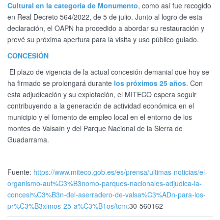
Cultural en la categoría de Monumento
, como así fue recogido
en Real Decreto 564/2022, de 5 de julio. Junto al logro de esta
declaración, el OAPN ha procedido a abordar su restauración y
prevé su próxima apertura para la visita y uso público guiado.
CONCESIÓN
El plazo de vigencia de la actual concesión demanial que hoy se
ha firmado se prolongará durante
los próximos 25 años
. Con
esta adjudicación y su explotación, el MITECO espera seguir
contribuyendo a la generación de actividad económica en el
municipio y el fomento de empleo local en el entorno de los
montes de Valsaín y del Parque Nacional de la Sierra de
Guadarrama.
Fuente:
https://www.miteco.gob.es/es/prensa/ultimas-noticias/el-
organismo-aut%C3%B3nomo-parques-nacionales-adjudica-la-
concesi%C3%B3n-del-aserradero-de-valsa%C3%ADn-para-los-
pr%C3%B3ximos-25-a%C3%B1os/tcm
:30-560162