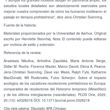
"Y aunque los grandes modelos dibujan un panorama amplio, los
estudios locales detallados son absolutamente esenciales para
mejorar nuestra comprensión de cómo los humanos moldearon el
paisaje en tiempos prehistóricos", dice Jens-Christian Svenning.
Fuente de la historia:
Materiales proporcionados por la Universidad de Aarhus. Original
escrito por Henriette Stevnhøj. Nota: El contenido puede editarse
por motivos de estilo y extensión.
Referencia de la revista:
Anastasia Nikulina, Anhelina Zapolska, Maria Antonia Serge,
Didier M. Roche, Florence Mazier, Marco Davoli, Elena A. Pearce,
Jens-Christian Svenning, Dave van Wees, Ralph Fyfe, Katharine
MacDonald, Wil Roebroeks, Fulco Scherjon. Sobre el impacto
ecológico de los cazadores-recolectores prehistóricos en Europa:
comparados de recolectores del Holoceno temprano (Mesolítico)
y de los últimos interglaciares (neandertales). PLOS One, 2025;
20 (10): e0328218 DOI: 10.1371/journal.pone.0328218
Cita esta página: Diputado APA Chicago