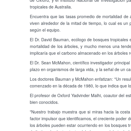
de Oxford, y el Instituto Nacional de Investigación p
tropicales de Australia.
Encuentra que las tasas promedio de mortalidad de á
viven alrededor de la mitad de tiempo, lo cual es un 
según el equipo.
El Dr. David Bauman, ecólogo de bosques tropicales e
mortalidad de los árboles, y mucho menos una tenden
implicaría que el carbono almacenado en los árboles 
El Dr. Sean McMahon, científico investigador principa
plazo en organismos de larga vida, y la señal de un 
Los doctores Bauman y McMahon enfatizan: "Un result
comenzado en la década de 1980, lo que indica que lo
El profesor de Oxford Yadvinder Malhi, coautor del est
bien conocidos.
"Nuestro trabajo muestra que si miras hacia la cost
factor impulsor que identificamos, el creciente poder
los árboles pueden estar ocurriendo en los bosques tr