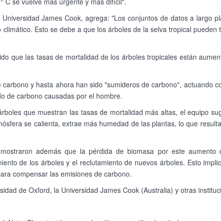
° C se vuelve más urgente y más difícil".
a Universidad James Cook, agrega: "Los conjuntos de datos a largo 
 climático. Esto se debe a que los árboles de la selva tropical pueden 
do que las tasas de mortalidad de los árboles tropicales están aument
de carbono y hasta ahora han sido "sumideros de carbono", actuando c
ido de carbono causadas por el hombre.
rboles que muestran las tasas de mortalidad más altas, el equipo sugi
sfera se calienta, extrae más humedad de las plantas, lo que resulta 
, mostraron además que la pérdida de biomasa por este aumento d
nto de los árboles y el reclutamiento de nuevos árboles. Esto impli
 para compensar las emisiones de carbono.
rsidad de Oxford, la Universidad James Cook (Australia) y otras institu