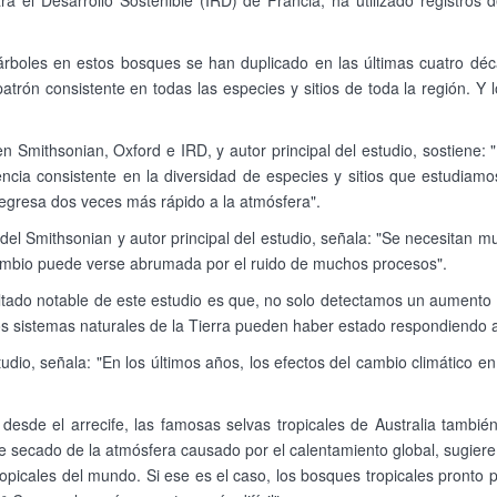
ara el Desarrollo Sostenible (IRD) de Francia, ha utilizado registro
rboles en estos bosques se han duplicado en las últimas cuatro déc
patrón consistente en todas las especies y sitios de toda la región.
n Smithsonian, Oxford e IRD, y autor principal del estudio, sostiene
cia consistente en la diversidad de especies y sitios que estudiamos
regresa dos veces más rápido a la atmósfera".
l del Smithsonian y autor principal del estudio, señala: "Se necesitan
cambio puede verse abrumada por el ruido de muchos procesos".
ado notable de este estudio es que, no solo detectamos un aumento 
s sistemas naturales de la Tierra pueden haber estado respondiendo a
udio, señala: "En los últimos años, los efectos del cambio climático e
a desde el arrecife, las famosas selvas tropicales de Australia tamb
 de secado de la atmósfera causado por el calentamiento global, sugier
opicales del mundo. Si ese es el caso, los bosques tropicales pronto 