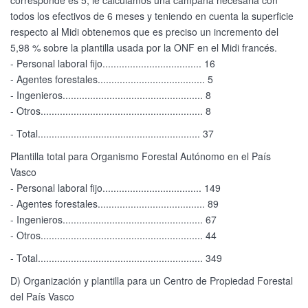
corresponde es 5, le calculamos una campaña necesaria con
todos los efectivos de 6 meses y teniendo en cuenta la superficie
respecto al Midi obtenemos que es preciso un incremento del
5,98 % sobre la plantilla usada por la ONF en el Midi francés.
- Personal laboral fijo.................................... 16
- Agentes forestales....................................... 5
- Ingenieros................................................... 8
- Otros........................................................... 8
- Total........................................................... 37
Plantilla total para Organismo Forestal Autónomo en el País
Vasco
- Personal laboral fijo.................................... 149
- Agentes forestales....................................... 89
- Ingenieros................................................... 67
- Otros........................................................... 44
- Total............................................................ 349
D) Organización y plantilla para un Centro de Propiedad Forestal
del País Vasco