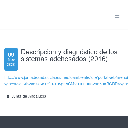
Descripción y diagnóstico de los
09
sistemas adehesados (2016)
Nov
2020
http://www.juntadeandalucia.es/medioambiente/site/portalweb/me
vgnextoid=4b2ac7a681cf1610VgnVCM2000000624e50aRCRD&vgn
Junta de Andalucía