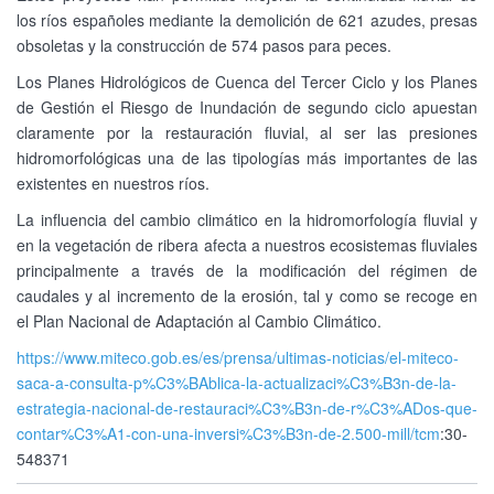
los ríos españoles mediante la demolición de 621 azudes, presas
obsoletas y la construcción de 574 pasos para peces.
Los Planes Hidrológicos de Cuenca del Tercer Ciclo y los Planes
de Gestión el Riesgo de Inundación de segundo ciclo apuestan
claramente por la restauración fluvial, al ser las presiones
hidromorfológicas una de las tipologías más importantes de las
existentes en nuestros ríos.
La influencia del cambio climático en la hidromorfología fluvial y
en la vegetación de ribera afecta a nuestros ecosistemas fluviales
principalmente a través de la modificación del régimen de
caudales y al incremento de la erosión, tal y como se recoge en
el Plan Nacional de Adaptación al Cambio Climático.
https://www.miteco.gob.es/es/prensa/ultimas-noticias/el-miteco-
saca-a-consulta-p%C3%BAblica-la-actualizaci%C3%B3n-de-la-
estrategia-nacional-de-restauraci%C3%B3n-de-r%C3%ADos-que-
contar%C3%A1-con-una-inversi%C3%B3n-de-2.500-mill/tcm
:30-
548371