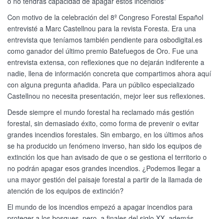
o no tendrás capacidad de apagar estos incendios”
Con motivo de la celebración del 8º Congreso Forestal Español
entrevisté a Marc Castellnou para la revista Foresta. Era una
entrevista que teníamos también pendiente para osbodigital.es
como ganador del último premio Batefuegos de Oro. Fue una
entrevista extensa, con reflexiones que no dejarán indiferente a
nadie, llena de información concreta que compartimos ahora aquí
con alguna pregunta añadida. Para un público especializado
Castellnou no necesita presentación, mejor leer sus reflexiones.
Desde siempre el mundo forestal ha reclamado más gestión
forestal, sin demasiado éxito, como forma de prevenir o evitar
grandes incendios forestales. Sin embargo, en los últimos años
se ha producido un fenómeno inverso, han sido los equipos de
extinción los que han avisado de que o se gestiona el territorio o
no podrán apagar esos grandes incendios. ¿Podemos llegar a
una mayor gestión del paisaje forestal a partir de la llamada de
atención de los equipos de extinción?
El mundo de los incendios empezó a apagar incendios para
proteger a los bosques, pero, a finales del siglo XX, además