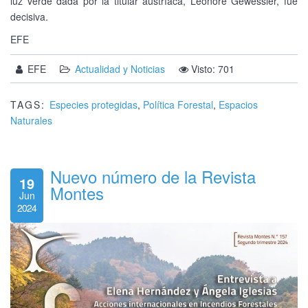
luz verde dada por la titular austríaca, Leonore Gewessler, fue
decisiva.
EFE
EFE
Actualidad y Noticias
Visto: 701
TAGS:
Especies protegidas
,
Política Forestal
,
Espacios
Naturales
Nuevo número de la Revista
19
Montes
Jun
2024