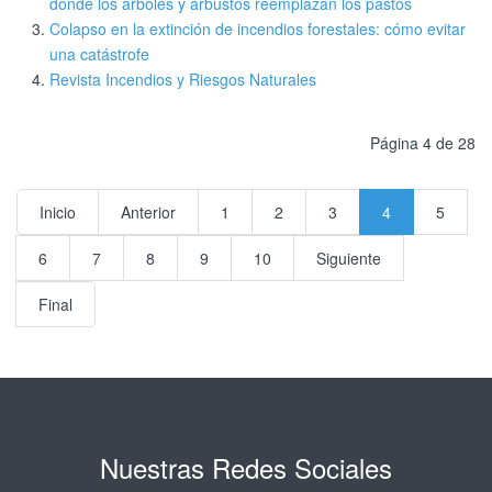
donde los árboles y arbustos reemplazan los pastos
Colapso en la extinción de incendios forestales: cómo evitar
una catástrofe
Revista Incendios y Riesgos Naturales
Página 4 de 28
Inicio
Anterior
1
2
3
4
5
6
7
8
9
10
Siguiente
Final
Nuestras Redes Sociales