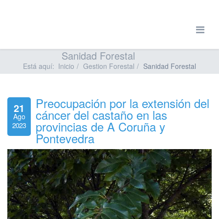
Sanidad Forestal
Está aquí:
Inicio
Gestion Forestal
Sanidad Forestal
Preocupación por la extensión del
21
cáncer del castaño en las
Ago
provincias de A Coruña y
2023
Pontevedra