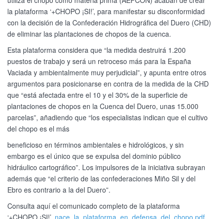
utiliza el chopo como materia prima (AEFCON) acaban de crear
la plataforma ‘+CHOPO ¡SI!’, para manifestar su disconformidad
con la decisión de la Confederación Hidrográfica del Duero (CHD)
de eliminar las plantaciones de chopos de la cuenca.
Esta plataforma considera que “la medida destruirá 1.200
puestos de trabajo y será un retroceso más para la España
Vaciada y ambientalmente muy perjudicial”, y apunta entre otros
argumentos para posicionarse en contra de la medida de la CHD
que “está afectada entre el 10 y el 30% de la superficie de
plantaciones de chopos en la Cuenca del Duero, unas 15.000
parcelas”, añadiendo que “los especialistas indican que el cultivo
del chopo es el más
beneficioso en términos ambientales e hidrológicos, y sin
embargo es el único que se expulsa del dominio público
hidráulico cartográfico”. Los impulsores de la iniciativa subrayan
además que “el criterio de las confederaciones Miño Sil y del
Ebro es contrario a la del Duero”.
Consulta aquí el comunicado completo de la plataforma
‘+CHOPO ¡SI!’.
nace_la_plataforma_en_defensa_del_chopo.pdf