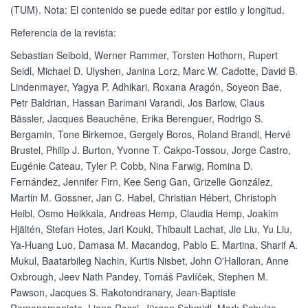
(TUM). Nota: El contenido se puede editar por estilo y longitud.
Referencia de la revista:
Sebastian Seibold, Werner Rammer, Torsten Hothorn, Rupert
Seidl, Michael D. Ulyshen, Janina Lorz, Marc W. Cadotte, David B.
Lindenmayer, Yagya P. Adhikari, Roxana Aragón, Soyeon Bae,
Petr Baldrian, Hassan Barimani Varandi, Jos Barlow, Claus
Bässler, Jacques Beauchêne, Erika Berenguer, Rodrigo S.
Bergamin, Tone Birkemoe, Gergely Boros, Roland Brandl, Hervé
Brustel, Philip J. Burton, Yvonne T. Cakpo-Tossou, Jorge Castro,
Eugénie Cateau, Tyler P. Cobb, Nina Farwig, Romina D.
Fernández, Jennifer Firn, Kee Seng Gan, Grizelle González,
Martin M. Gossner, Jan C. Habel, Christian Hébert, Christoph
Heibl, Osmo Heikkala, Andreas Hemp, Claudia Hemp, Joakim
Hjältén, Stefan Hotes, Jari Kouki, Thibault Lachat, Jie Liu, Yu Liu,
Ya-Huang Luo, Damasa M. Macandog, Pablo E. Martina, Sharif A.
Mukul, Baatarbileg Nachin, Kurtis Nisbet, John O'Halloran, Anne
Oxbrough, Jeev Nath Pandey, Tomáš Pavlíček, Stephen M.
Pawson, Jacques S. Rakotondranary, Jean-Baptiste