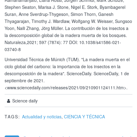
Ramanamanjato, Liana Rossi, Jürgen Schmidl, Mark Schulze,
Stephen Seaton, Marisa J. Stone, Nigel E. Stork, Byambagerel
Suran, Anne Sverdrup-Thygeson, Simon Thorn, Ganesh
Thyagarajan, Timothy J. Wardlaw, Wolfgang W. Weisser, Sungsoo
Yoon, Naili Zhang, Jörg Müller. La contribución de los insectos a
la descomposición global de la madera muerta de los bosques.
Naturaleza,2021; 597 (7874): 77 DOI: 10.1038/s41586-021-
03740-8
Universidad Técnica de Múnich (TUM). "La madera muerta en el
ciclo global del carbono: la importancia de los insectos en la
descomposición de la madera". ScienceDaily. ScienceDaily, 1 de
septiembre de 2021.
<www.sciencedaily.com/releases/2021/09/210901124111.htm>.
Science daily
TAGS:
Actualidad y noticias
,
CIENCIA Y TÉCNICA